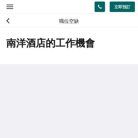
立即預訂
Toggle
navigation
職位空缺
南洋酒店的工作機會
南洋酒店
香港灣仔摩理臣山道23號
Hong Kong
(852) 2572 3838
info@southpacifichotel.com.hk
社群媒體