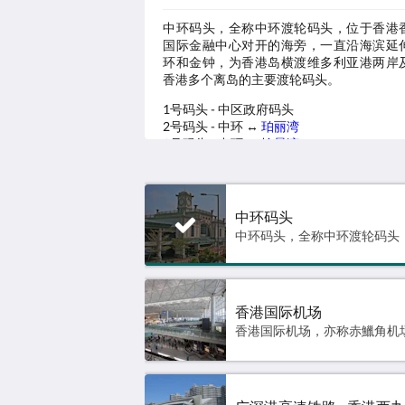
中环码头，全称中环渡轮码头，位于香港
国际金融中心对开的海旁，一直沿海滨延
环和金钟，为香港岛横渡维多利亚港两岸
香港多个离岛的主要渡轮码头。
1号码头 - 中区政府码头
2号码头 - 中环 ↔
珀丽湾
3号码头 - 中环 ↔
愉景湾
4号码头 - 中环 ↔
南丫岛索罟湾
/
南丫岛榕
5号码头 - 中环 ↔
长洲
6号码头 - 中环 ↔
坪洲
/
梅窝
7号码头 - 中环 ↔
尖沙咀
中环码头
8号码头 -
香港海事博物馆
9号码头 - 公众码头
10号码头 - 公众码头
香港国际机场
高德地图