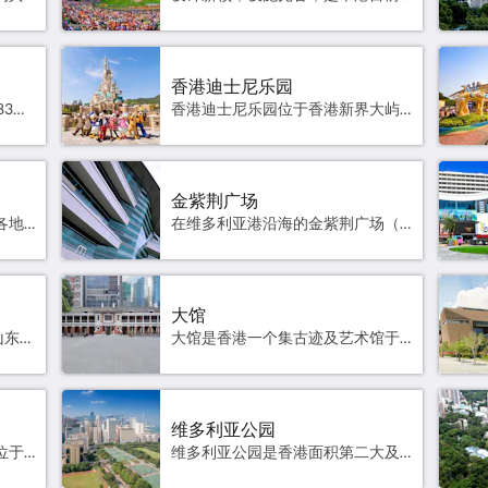
香港迪士尼乐园
香港体育馆（简称红馆）自1983年4月27日正式啓用以来，深受各界欢迎，是筹办本地及国际大型体育活动、综艺节目、流行音乐会及会议的理想场地。官方网站 高德地图
香港迪士尼乐园位于香港新界大屿山竹篙湾慨香港迪士尼乐园度假区内慨一个主题乐园，占地约16公顷。官方网站 高德地图
金紫荆广场
本地著名的夜生活重镇，供应各地美食的餐厅及酒吧林立，每晚吸引众多时髦男女在此消遣闲聚。官方网站 高德地图
在维多利亚港沿海的金紫荆广场（广场）上，矗立著一座名为“永远盛开的紫荆花”之大型雕塑，是中央人民政府赠予香港特别行政区政府的贺礼，纪念1997年香港回归。广场每日上午8时都会举行升旗仪式，吸引不少旅客观看和拍照。在雕塑附近亦有一座“香港回归祖国纪念碑”，柱身正面刻有前中国国家主席江泽民先生亲题的碑名。 官方网站 高德地图
大馆
昂坪360是香港一个连接大屿山东涌及昂坪的架空索道系统，包括昂坪缆车及其相关的旅游设施昂坪市集等，其中昂坪缆车是亚洲最长的双缆索缆车系统。官方网站 高德地图
大馆是香港一个集古迹及艺术馆于一身的建筑群。我们将艺术融会于文化遗产当中，为访客创造崭新多元的体验，以激发公众对当代艺术、表演艺术以至社区历史的兴趣和探求，是一个让访客享受愉快时光的香港文化及消闲地标。官方网站 高德地图
维多利亚公园
是香港一所视觉文化博物馆，位于九龙西九文化区，为全球最大的现代与当代视觉文化博物馆之一。官方网站 高德地图
维多利亚公园是香港面积第二大及香港岛面积最大的公园。维多利亚公园为香港举办大型节日活动的地方，包括每年举行的中秋节晚会和年宵市场和花市等。官方网站 高德地图