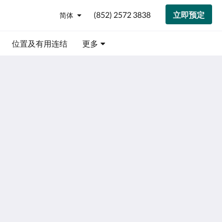
(852) 2572 3838
立即预定
简体
位置及有用连结
更多
港会议展览中心
香港国际机场
.
地
 Expo Dr, Wan Chai, Hong Kong
Hong Kong, Chek L
址:
.
港国际机场