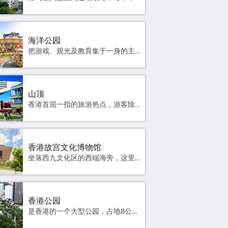
海洋公园
把游戏、观光及教育集于一身的主题乐园，各式各样的机动游戏、海洋剧场及大型水族馆教人流连忘返。官方网站 高德地图
山顶
香港首屈一指的旅游热点，游客除可饱览香港优美景色，更可尽享娱乐、购物及饮食的乐趣。官方网站 高德地图
香港故宫文化博物馆
坐落西九文化区的西端海旁，这里将以崭新的策展手法展示九百多件来自故宫博物院的珍贵文物，绝大部分珍藏瑰宝更是首次在香港公开亮相。博物馆更设有故宫学堂、多媒体设施、互动装置及餐饮休憩空间，为大家带来独一无二的文化体验。官方网站 高德地图
香港公园
是香港的一个大型公园，占地8公顷，位于香港岛中西区金钟至中半山一带，是香港旅游景点之一。官方网站 高德地图