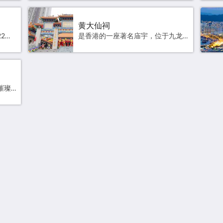
黄大仙祠
位于香港九龙尖沙咀柯士甸道22号，占地13.3公顷，由康乐及文化事务署管理，是九龙区第三大的公园。官方网站 高德地图
是香港的一座著名庙宇，位于九龙东黄大仙，占地约18,000平方米，该建筑现列作香港一级历史建筑。官方网站 高德地图
中环海滨活动空间位处最紧华璀璨的市中心，占地逹三万六千平方米，交通四通八逹，更可饱览维港两岸无与伦比的景致。官方网站 高德地图
关于我们
更多
首页
位置及有用连结
酒店公告
推广优惠
客房住宿
即弃塑胶管制
餐饮服务
观光旅游点
会议及宴会
微信公众号
宴会厅
联系我们
服务及设施
相片集
职位空缺