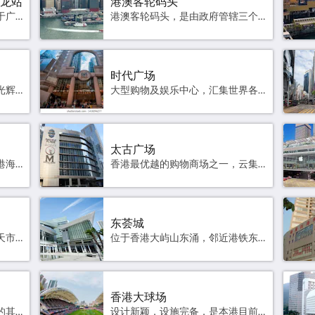
九龙站
港澳客轮码头
香港西九龙站内地口岸区是位于广深港高速铁路香港西九龙站内的一个区域，总楼面面积约10万平方米，自2018年9月4日起由中国内地实行内地法律和依照《合作安排》设立和管辖。中华人民共和国全国人民代表大会常务委员会通过《决定》，批准《合作安排》。内地口岸区的设立及具体范围由国务院批准。官方网站 高德地图
港澳客轮码头，是由政府管辖三个香港跨境渡轮服务码头之一，位于香港岛上环信德中心，为信德中心发展计划的一部份，由马海建筑师楼设计，1985年启用，提供往来香港与澳门及香港与大陆港口的高速客轮服务。除了海路交通，港澳码头内亦有香港与澳门直升机航线。码头提供24小时服务，全年无休。航班资讯 高德地图
时代广场
启德邮轮码头前身为见证香港光辉岁月的启德国际机场，背靠拥有令人屏息的优美景观香港维多利亚港，成为维港瞩目地标。官方网站 高德地图
大型购物及娱乐中心，汇集世界各地时尚品牌及国际美食。官方网站 高德地图
太古广场
位于香港九龙尖沙咀维多利亚港海旁，是亚洲第一家商场, 香港最大面积的购物中心及名牌集中地，设有可供5万吨级邮轮使用的邮轮码头。官方网站 高德地图
香港最优越的购物商场之一，云集多家时装精品店及各国著名品牌。官方网站 高德地图
东荟城
充满异国风情的旅客热点，露天市集及多不胜数的商店售卖各类型纪念品，各具特色的露天茶座、酒吧及餐馆饶有风味。官方网站 高德地图
位于香港大屿山东涌，邻近港铁东涌站，香港国际机场和昂坪360，是一个名店折扣商场「东荟城名店仓」官方网站 高德地图
香港大球场
最能反映香港活力动感的一面的其中一个旅游点，每逢赛马日均吸引不少本地人及外地游客入场欣赏精彩赛事。官方网站 高德地图
设计新颖，设施完备，是本港目前最大的户外多用途康体场地，多项大型国际及本地盛事均在此举行。官方网站 高德地图