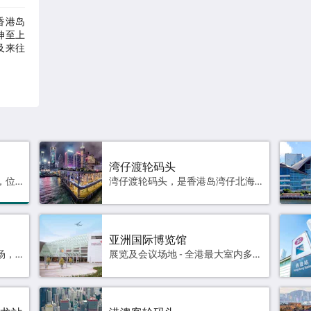
举
香港岛
湾仔渡轮码头，是香港岛湾仔北海岸的一个码
国际
伸至上
头。 该码头由天星小轮运营，提供前往尖沙咀的
官方
及来往
渡轮服务。 码头靠近香港会议展览中心。
航班资讯
高德
高德地图
树湾
湾仔渡轮码头
中环码头，全称中环渡轮码头，位于香港香港岛国际金融中心对开的海旁，一直沿海滨延伸至上环和金钟，为香港岛横渡维多利亚港两岸及来往香港多个离岛的主要渡轮码头。1号码头 - 中区政府码头2号码头 - 中环 ↔ 珀丽湾3号码头 - 中环 ↔ 愉景湾4号码头 - 中环 ↔ 南丫岛索罟湾 / 南丫岛榕树湾5号码头 - 中环 ↔ 长洲6号码头 - 中环 ↔ 坪洲 / 梅窝7号码头 - 中环 ↔ 尖沙咀8号码头 - 香港海事博物馆9号码头 - 公众码头10号码头 - 公众码头 高德地图
湾仔渡轮码头，是香港岛湾仔北海岸的一个码头。 该码头由天星小轮运营，提供前往尖沙咀的渡轮服务。 码头靠近香港会议展览中心。航班资讯 高德地图
亚洲国际博览馆
香港国际机场，亦称赤鱲角机场，是香港现时唯一的民航机场，位于香港离岛区赤鱲角，邻近大屿山。机场占地12.55平方公里，是香港最大面积的单一地段，1998年7月6日启用，取代启德机场。官方网站 高德地图
展览及会议场地 - 全港最大室内多用途文娱活动场地官方网站 高德地图