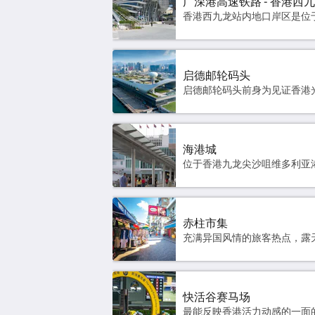
广深港高速铁路 - 香港西
启德邮轮码头
海港城
赤柱市集
快活谷赛马场