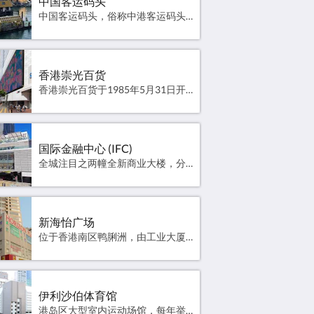
中国客运码头
中国客运码头，俗称中港客运码头、中港城码头或中港码头（九巴对巴士总站的称呼，逐成为大众称呼），位于香港九龙西尖沙咀中港城，是继位于上环的港澳客运码头后，香港第二个跨境渡轮码头，于1988年启用，提供往来香港与广东省多个港口及澳门的高速客轮服务。码头设有出入境设施，成为前往澳门、珠海和中山的海上交通枢纽。航班资讯 高德地图
香港崇光百货
香港崇光百货于1985年5月31日开业，同日为香港地下铁路（现称港铁）港岛线通车日。首家分店位于香港岛铜锣湾轩尼诗道555号东角中心，当时面积有12万平方呎；1993年原址进行扩建工程，面积增加一倍，并名为Jumbo Sogo，扩建后成为全港最大百货店。官方网站 高德地图
国际金融中心 (IFC)
全城注目之两幢全新商业大楼，分阶段落成，位于机场快线香港站之上，毗连国际金融中心商场。官方网站 高德地图
新海怡广场
位于香港南区鸭脷洲，由工业大厦活化而成, 面积达五十万呎共25层, 近100间店铺除了售卖独特的, 国际著名家俬摆设外，还有多家时装名牌折扣店。官方网站 高德地图
伊利沙伯体育馆
港岛区大型室内运动场馆，每年举行多项重要室内体育赛事、文娱活动及表演。官方网站 高德地图