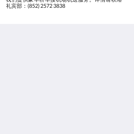
礼宾部：(852) 2572 3838
南洋酒店
香港湾仔摩理臣山道23号
Hong Kong
(852) 2572 3838
info@southpacifichotel.com.hk
社交媒体
关于我们