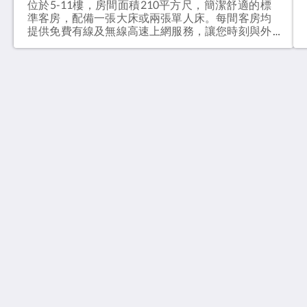
位於5-11樓，房間面積210平方尺，簡潔舒適的標
準客房，配備一張大床或兩張單人床。每間客房均
提供免費有線及無線高速上網服務，讓您時刻與外
地親友及世界聯繫。 床型: 1張雙人床或2張單人床
(視酒店供應情況而定)
南洋酒店
香港灣仔摩理臣山道23號
Hong Kong
(852) 2572 3838
info@southpacifichotel.com.hk
社群媒體
About Us