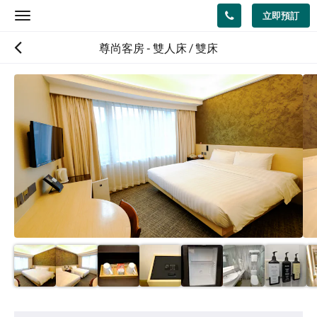
立即預訂
Toggle
navigation
尊尚客房 - 雙人床 / 雙床
以
下
是
浮
動
切
換
檢
視。
請
向
左
或
向
右
滑
動，
或
設