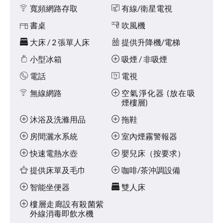
點
施
寬頻網路存取
有線/衛星電視
擊
「下
書桌
吹風機
一
個」
大床 / 2 張單人床
提供升降機/電梯
和
小型冰箱
吸煙 / 非吸煙
「上
一
電話
電視
個」
按
無線網路
空氣淨化器 (放在吸
鈕，
煙樓層)
即
可
沐浴及洗滌用品
拖鞋
查
看
房間灑水系統
室內煙霧警報器
影
快速電熱水壺
嬰兒床（按要求）
像。
提供床單及毛巾
咖啡/茶沖調設備
智能坐便器
雙人床
樓層走廊設有殺菌紫
外線消毒即飲水機