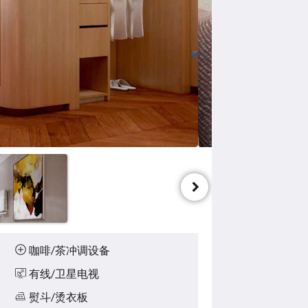
咖啡/茶冲调设备
有线/卫星电视
熨斗/烫衣板