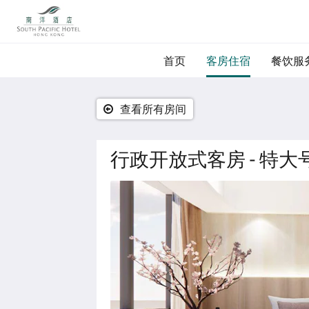
首页
客房住宿
餐饮服
查看所有房间
行政开放式客房 - 特大号
下
面
是
一
个
轮
播
插
件
(Carousel)。