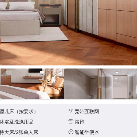
婴儿床（按要求）
宽带互联网
沐浴及洗涤用品
浴袍
特大床/2张单人床
智能坐便器