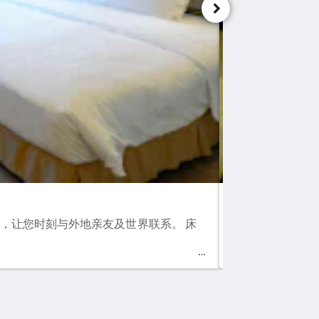
品尚客房 - 双人
务，让您时刻与外地亲友及世界联系。 床
位于3楼，于2
为住客带来舒适及