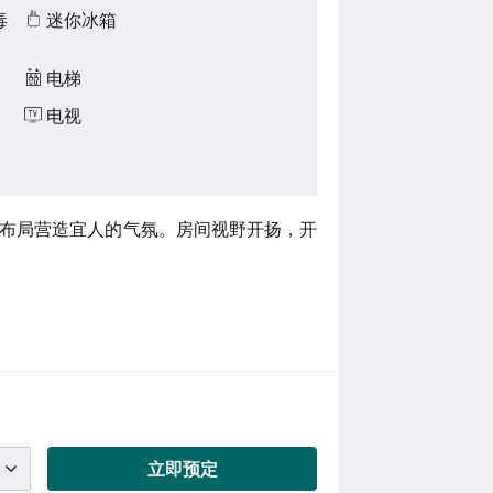
毒
迷你冰箱
电梯
电视
的布局营造宜人的气氛。房间视野开扬，开
立即预定