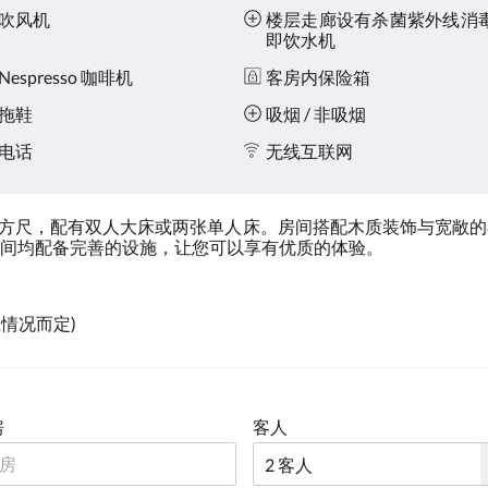
吹风机
楼层走廊设有杀菌紫外线消
即饮水机
Nespresso 咖啡机
客房内保险箱
拖鞋
吸烟 / 非吸烟
电话
无线互联网
0平方尺，配有双人大床或两张单人床。房间搭配木质装饰与宽敞
间均配备完善的设施，让您可以享有优质的体验。
应情况而定)
房
客人