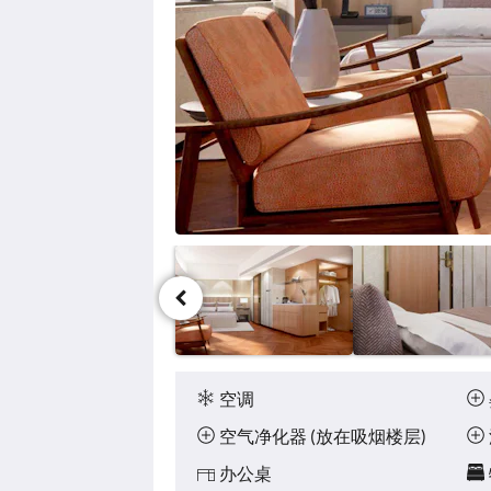
要
浏
览
图
片，
请
点
击
下
一
页
或
上
一
页
按
钮。
娱
乐
设
空调
施
空气净化器 (放在吸烟楼层)
办公桌